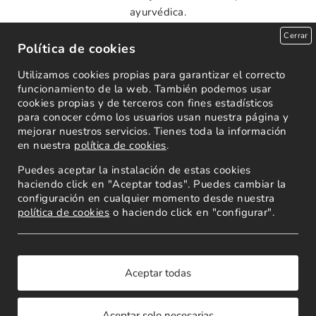
ayurvédica.
Cerrar
Queremos crear un rincón donde puedas aprender,
Política de cookies
explorar y crecer en tu camino hacia el autoconocimiento y
el bienestar integral. Mantente atento a nuestras
Utilizamos cookies propias para garantizar el correcto
funcionamiento de la web. También podemos usar
próximas publicaciones y acompáñanos en este viaje
cookies propias y de terceros con fines estadísticos
hacia una vida más consciente y equilibrada.
para conocer cómo los usuarios usan nuestra página y
mejorar nuestros servicios. Tienes toda la información
en nuestra
política de cookies
.
Puedes aceptar la instalación de estas cookies
haciendo click en "Aceptar todas". Puedes cambiar la
configuración en cualquier momento desde nuestra
política de cookies
o haciendo click en "configurar".